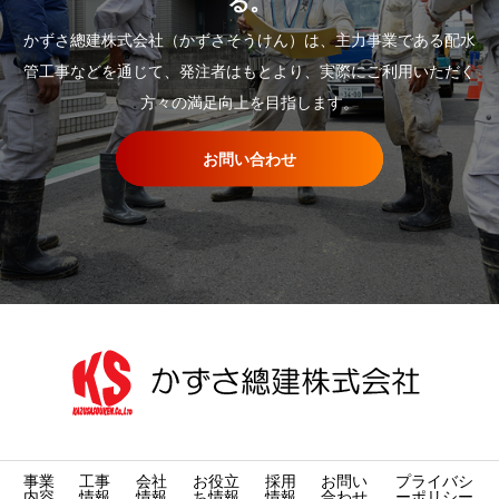
る。
かずさ總建株式会社（かずさそうけん）は、主力事業である配水
管工事などを通じて、発注者はもとより、実際にご利用いただく
方々の満足向上を目指します。
お問い合わせ
事業
工事
会社
お役立
採用
お問い
プライバシ
内容
情報
情報
ち情報
情報
合わせ
ーポリシー