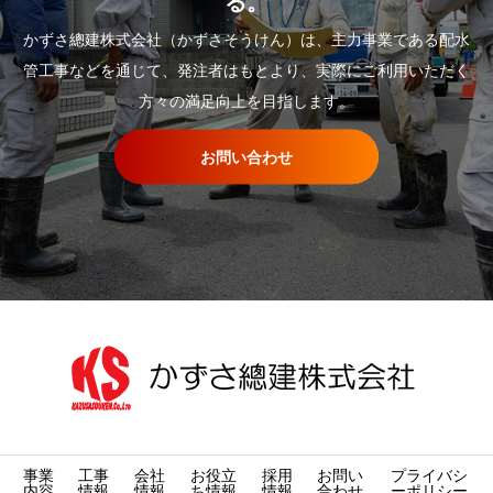
る。
かずさ總建株式会社（かずさそうけん）は、主力事業である配水
管工事などを通じて、発注者はもとより、実際にご利用いただく
方々の満足向上を目指します。
お問い合わせ
事業
工事
会社
お役立
採用
お問い
プライバシ
内容
情報
情報
ち情報
情報
合わせ
ーポリシー